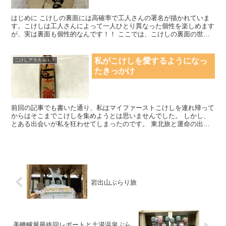
はじめに こけしの裏面には高確率で工人さんの署名が描かれていま
す。こけしは工人さんによって一人ひとり異なった個性を楽しめます
が、実は裏面も個性的なんです！！ ここでは、こけしの裏面の世界
を紹介します。 こけしの裏面のフォント 丁寧な楷書体 ...
私がこけしを愛するようになっ
こけしアラカルト！
たきっかけ
前回の記事でも書いた通り、私はマイファーストこけしを連れ帰って
からはそこまでこけしを集めようとは思いませんでした。 しかし、
とある出会いが私を狂わせてしまったのです。 東北旅と運命の出会
い 東北旅の始まり 時は2018年、私は職務適正0ゆえ...
岩出山ぶらり旅
美轆轤展最終回レポートと土湯温泉ぶら