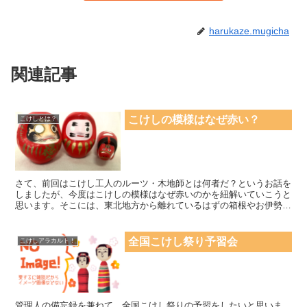
harukaze.mugicha
関連記事
こけしの模様はなぜ赤い？
こけしとは？
さて、前回はこけし工人のルーツ・木地師とは何者だ？というお話を
しましたが、今度はこけしの模様はなぜ赤いのかを紐解いていこうと
思います。そこには、東北地方から離れているはずの箱根やお伊勢さ
ん、金毘羅さんが深～く関わってくるのです。 箱根もお伊...
全国こけし祭り予習会
こけしアラカルト！
管理人の備忘録を兼ねて、全国こけし祭りの予習をしたいと思いま