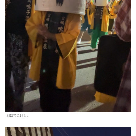
顔ぼてこけし。