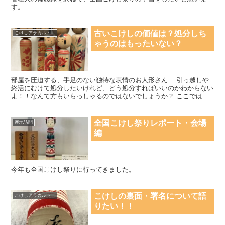
す。
古いこけしの価値は？処分しち
こけしアラカルト！
ゃうのはもったいない？
部屋を圧迫する、手足のない独特な表情のお人形さん… 引っ越しや
終活にむけて処分したいけれど、どう処分すればいいのかわからない
よ！！なんて方もいらっしゃるのではないでしょうか？ ここでは、
こけしの処分方法や買取についてご紹介します。
全国こけし祭りレポート・会場
産地訪問
編
今年も全国こけし祭りに行ってきました。
こけしの裏面・署名について語
こけしアラカルト！
りたい！！