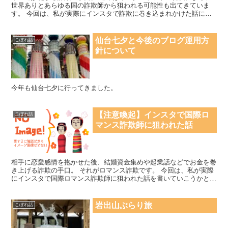
世界ありとあらゆる国の詐欺師から狙われる可能性も出てきていま
す。 今回は、私が実際にインスタで詐欺に巻き込まれかけた話につ
いて書いていこうと思います。
仙台七夕と今後のブログ運用方
こぼれ話
針について
今年も仙台七夕に行ってきました。
【注意喚起】インスタで国際ロ
こぼれ話
マンス詐欺師に狙われた話
相手に恋愛感情を抱かせた後、結婚資金集めや起業話などでお金を巻
き上げる詐欺の手口。 それがロマンス詐欺です。 今回は、私が実際
にインスタで国際ロマンス詐欺師に狙われた話を書いていこうかと思
います。
岩出山ぶらり旅
こぼれ話